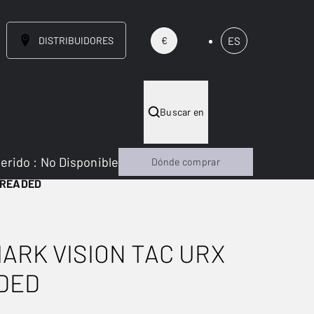
DISTRIBUIDORES
ES
€
Buscar en
gerido
:
No Disponible
Dónde comprar
HREADED
ARK VISION TAC URX
DED