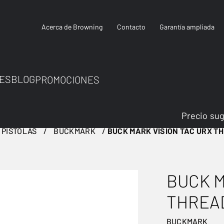
Acerca de Browning
Contacto
Garantía ampliada
ES
BLOG
PROMOCIONES
Precio su
PISTOLAS
BUCKMARK
BUCK MARK VISION TAC URX T
BUCK M
THREA
BUCKMARK