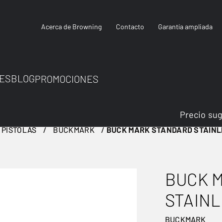
Acerca de Browning
Contacto
Garantía ampliada
ES
BLOG
PROMOCIONES
Precio su
PISTOLAS
BUCKMARK
BUCK MARK STANDARD STAINL
BUCK 
STAINL
BUCKMARK