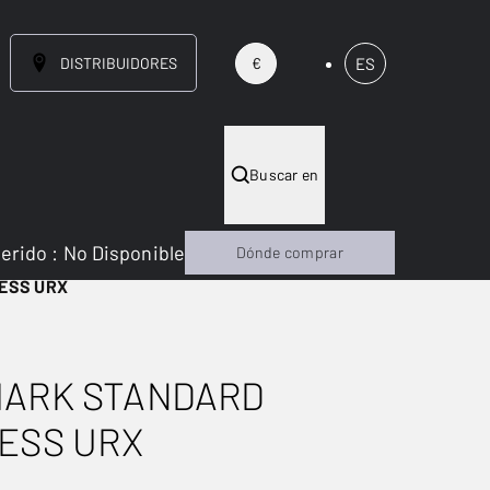
DISTRIBUIDORES
ES
€
Buscar en
gerido
:
No Disponible
Dónde comprar
ESS URX
MARK STANDARD
ESS URX