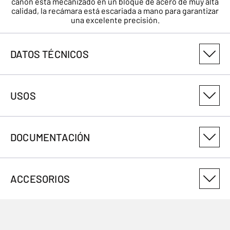
cañón está mecanizado en un bloque de acero de muy alta
calidad, la recámara está escariada a mano para garantizar
una excelente precisión.
DATOS TÉCNICOS
NÚMERO DE VARIANTE DEL PRODUCTO
USOS
051524490
CALIBRE
DOCUMENTACIÓN
22LR
USOS
ROSCA
1/2x20 UNF
ACCESORIOS
VISOR DELANTERO
Fibre optic