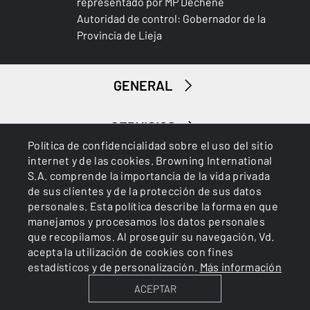
representado por MP Dechêne
Autoridad de control: Gobernador de la
Provincia de Lieja
GENERAL
SERVICIOS
Política de confidencialidad sobre el uso del sitio
internet y de las cookies. Browning International
S.A. comprende la importancia de la vida privada
de sus clientes y de la protección de sus datos
personales. Esta política describe la forma en que
manejamos y procesamos los datos personales
que recopilamos. Al proseguir su navegación, Vd.
Cookies
Política de privacidad
acepta la utilización de cookies con fines
estadísticos y de personalización.
Más información
ACEPTAR
BROWNING INTERNATIONAL S.A. © 2025 - Member of FN
Browning Group