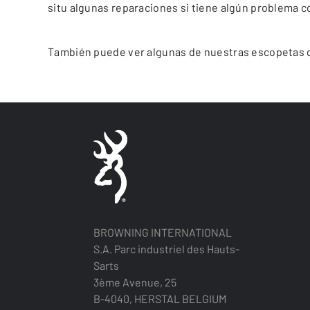
situ algunas reparaciones si tiene algún problema 
También puede ver algunas de nuestras escopetas de
BROWNING INTERNATIONAL
S.A. Parc industriel des Hauts-
Sarts
3ème Avenue, 25
B-4040, HERSTAL BELGIUM