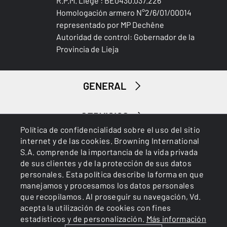
R.P.M. Liège : BE0430.037.226
Homologación armero N°2/6/01/00014
representado por MP Dechêne
Autoridad de control: Gobernador de la
Provincia de Lieja
GENERAL
SERVICIOS
Política de confidencialidad sobre el uso del sitio
internet y de las cookies. Browning International
S.A. comprende la importancia de la vida privada
de sus clientes y de la protección de sus datos
personales. Esta política describe la forma en que
manejamos y procesamos los datos personales
que recopilamos. Al proseguir su navegación, Vd.
Cookies
Política de privacidad
acepta la utilización de cookies con fines
estadísticos y de personalización.
Más información