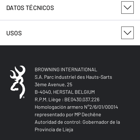
DATOS TÉCNICOS
NÚMERO DE VARIANTE DEL PRODUCTO
USOS
3009264001
ANTIMICROBIANO
No
BROWNING INTERNATIONAL
USOS
IMPERMEABLE
S.A. Parc industriel des Hauts-Sarts
No
3ème Avenue, 25
B-4040, HERSTAL BELGIUM
A PRUEBA DE VIENTO
R.P.M. Liège : BE0430.037.226
No
Homologación armero N°2/6/01/00014
representado por MP Dechêne
AISLAMIENTO TÉRMICO
Autoridad de control: Gobernador de la
No
Provincia de Lieja