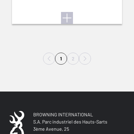
1
2
BROWNING INTERNATIONAL
S.A. Parc industriel des Hauts-Sarts
3ème Avenue, 25