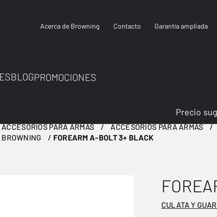
Acerca de Browning
Contacto
Garantía ampliada
ES
BLOG
PROMOCIONES
Precio su
ACCESORIOS PARA ARMAS
ACCESORIOS PARA ARMAS
S BROWNING
FOREARM A-BOLT 3+ BLACK
FOREAR
CULATA Y GUA