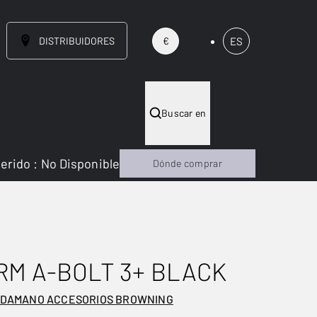
DISTRIBUIDORES
ES
€
Buscar en
gerido
:
No Disponible
Dónde comprar
M A-BOLT 3+ BLACK
RDAMANO ACCESORIOS BROWNING