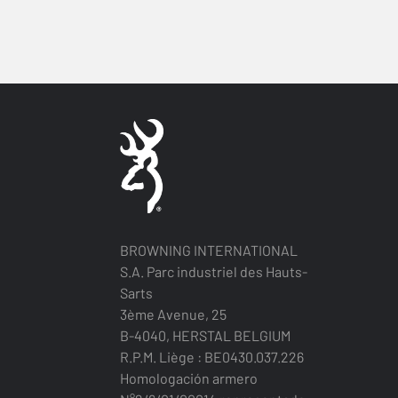
BROWNING INTERNATIONAL
S.A. Parc industriel des Hauts-
Sarts
3ème Avenue, 25
B-4040, HERSTAL BELGIUM
R.P.M. Liège : BE0430.037.226
Homologación armero